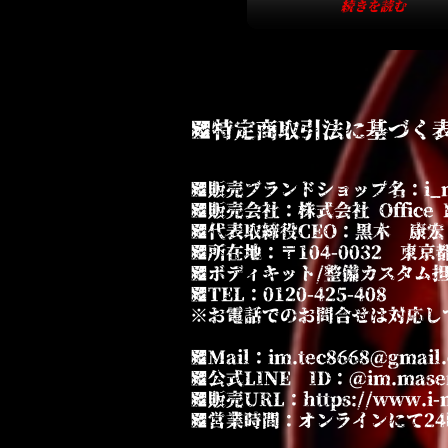
続きを読む
■特定商取引法に基づく
■販売ブランドショップ名：i_
■販売会社：株式会社 Office 
■代表取締役CEO：黒木 康宏
■所在地：〒104-0032 東京都
■ボディキット/整備カスタム担当部
■TEL：0120-425-408
※お電話でのお問合せは対応し
■Mail：
im.tec8668@gmail
■公式LINE ID：@im.maser
■販売URL：https://www.i-m
■営業時間：オンラインにて2