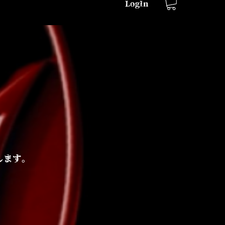
LogIn
します。