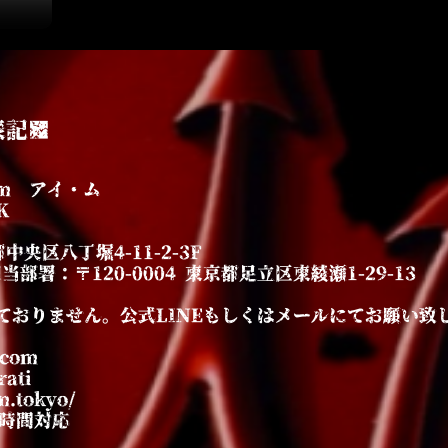
表記■
m アイ・ム
K
中央区八丁堀4-11-2-3F
署：〒120-0004 東京都足立区東綾瀬1-29-13
ておりません。公式LINEもしくはメールにてお願い致
.com
ati
.tokyo/
4時間対応