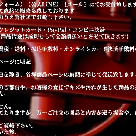
フォーム】【公式LINE】【メール】にてお受付致しま
て直接の販売も致しております。
のうえ弊社までお越し下さい。
レジットカード・PayPal・コンビニ決済
商品代金は原則として全額前払いとさせて頂きます)
費税・送料・振込手数料・オンラインカード決済手数料
ページに明記
日を除き、各種商品ページの納期に準じ
て発送致します
のご都合や、お客様の責任でキズや汚れが生じた商品の
ん。
せん。
しておりますが、万一ご注文の商品と内容が違う場合や
ご連絡下さい。
いた後、