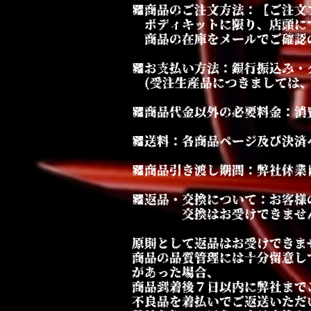
■商品のご注文方法：【ご注文
ボディキットに限り、店頭に
商品の在庫をメールでご確認
■お支払い方法：銀行振込み・ク
(受注生産品につきましては、
■商品代金以外の必要料金：消
■送料：各商品ページ及び決済
■商品引き渡し期間：弊社休業
■返品・交換について：お客様
交換はお受けできませ
原則として返品はお受けできま
商品の品質管理には十分留意
があった場合、
商品到着後７日以内に弊社まで
不良品を着払いでご返送いただ