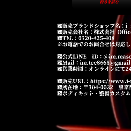
続きを読む
■販売ブランドショップ名：i
■販売会社名：株式会社 Offic
■TEL：0120-425-408
※お電話でのお問合せは対応し
■公式LINE ID：@im.maser
■Mail：
im.tec8668@gmail
■営業時間：オンラインにて2
■販売URL：
https://www.i
■所在地：〒104-0032 東京都
■ボディキット・整備カスタム担当