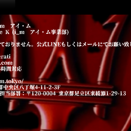
_m アイ・ム
e K (i_m アイ・ム事業部)
ておりません。公式LINEもしくはメールにてお願い致
ati
.com
4時間対応
-m.tokyo/
中央区八丁堀4-11-2-3F
部署：〒120-0004 東京都足立区東綾瀬1-29-13