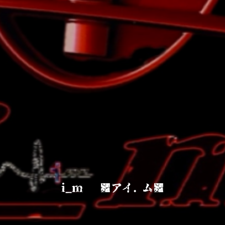
i_m ■アイ. ム■