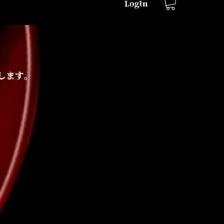
LogIn
します。